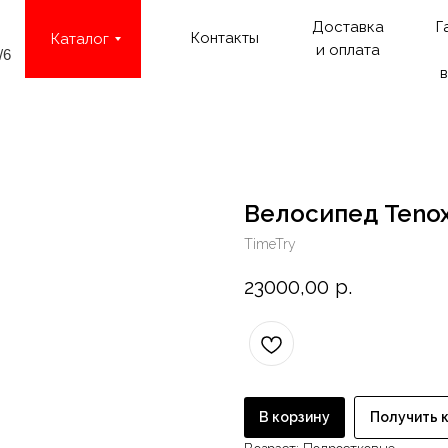
Доставка
Г
Контакты
Каталог
и оплата
/6
в
Велосипед Tenox
TimeTry
23000,00
р.
В корзину
Получить 