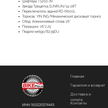
Шифтеры:TS200-7R
Звезда:Трещетка,SUNRUN/14-28T
Переключатель задний:RD-M200L
Тормоза: YIN ING/Механический дисковый тормоз
Обод: Алюминиевый сплав 26”
Покрышки: 26*2.25
Педали:wellgo/B239DU
Главная
Гарантия и возврат
Доставка и
оплата
Контакты
ИНН 910220374443