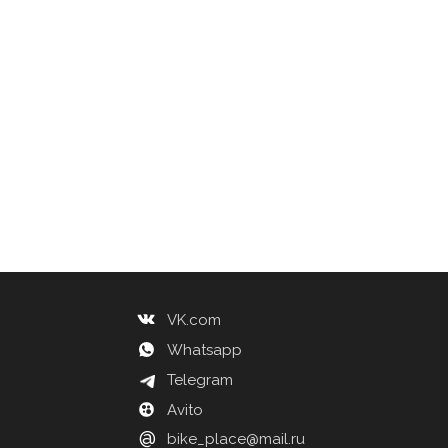
VK.com
Whatsapp
Telegram
Avito
@
bike_place@mail.ru