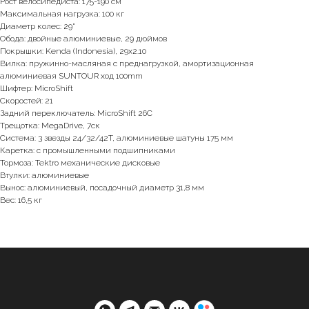
Рост велосипедиста: 175-190 см
Максимальная нагрузка: 100 кг
Диаметр колес: 29"
Обода: двойные алюминиевые, 29 дюймов
Покрышки: Kenda (Indonesia), 29х2.10
Вилка: пружинно-масляная с преднагрузкой, амортизационная
алюминиевая SUNTOUR ход 100mm
Шифтер: MicroShift
Скоростей: 21
Задний переключатель: MicroShift 26С
Трещотка: MegaDrive, 7ск
Система: 3 звезды 24/32/42T, алюминиевые шатуны 175 мм
Каретка: с промышленными подшипниками
Тормоза: Tektro механические дисковые
Втулки: алюминиевые
Вынос: алюминиевый, посадочный диаметр 31,8 мм
Вес: 16,5 кг