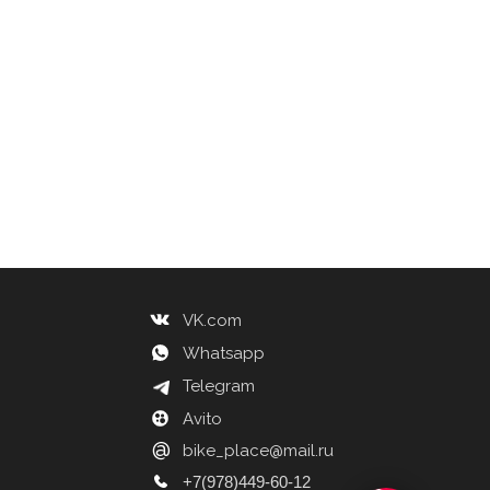
VK.com
Whatsapp
Telegram
Avito
@
bike_place@mail.ru
+7(978)449-60-12