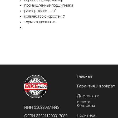
промышленные подшипники
размер колес - 20”
количество скоростей 7
тормоза дисковые
Главная
Гарантия и возврат
Доставка и
оплата
Контакты
ИНН 910220374443
Политика
ОГРН 322911200017089