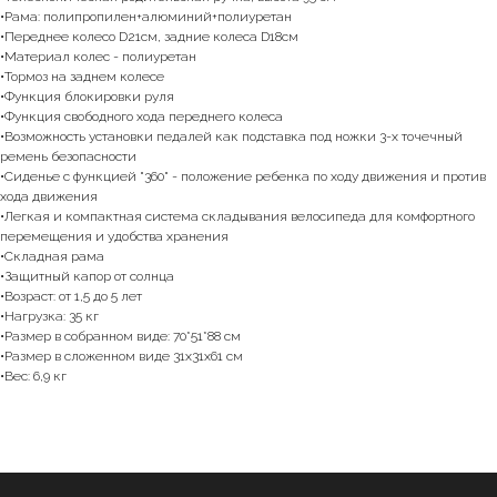
•Рама: полипропилен+алюминий+полиуретан
•Переднее колесо D21см, задние колеса D18см
•Материал колес - полиуретан
•Тормоз на заднем колесе
•Функция блокировки руля
•Функция свободного хода переднего колеса
•Возможность установки педалей как подставка под ножки 3-х точечный
ремень безопасности
•Сиденье с функцией "360" - положение ребенка по ходу движения и против
хода движения
•Легкая и компактная система складывания велосипеда для комфортного
перемещения и удобства хранения
•Складная рама
•Защитный капор от солнца
•Возраст: от 1,5 до 5 лет
•Нагрузка: 35 кг
•Размер в собранном виде: 70*51*88 см
•Размер в сложенном виде 31x31x61 см
•Вес: 6,9 кг