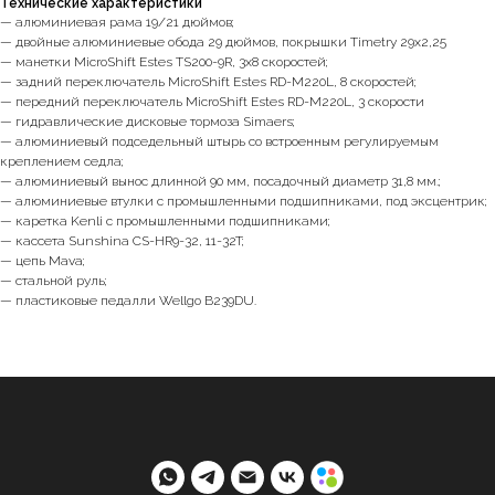
Технические характеристики
— алюминиевая рама 19/21 дюймов;
— двойные алюминиевые обода 29 дюймов, покрышки Timetry 29х2,25
— манетки MicroShift Estes TS200-9R, 3х8 скоростей;
— задний переключатель MicroShift Estes RD-M220L, 8 скоростей;
— передний переключатель MicroShift Estes RD-M220L, 3 скорости
— гидравлические дисковые тормоза Simaers;
— алюминиевый подседельный штырь со встроенным регулируемым
креплением седла;
— алюминиевый вынос длинной 90 мм, посадочный диаметр 31,8 мм.;
— алюминиевые втулки с промышленными подшипниками, под эксцентрик;
— каретка Kenli c промышленными подшипниками;
— кассета Sunshina CS-HR9-32, 11-32T;
— цепь Mava;
— стальной руль;
— пластиковые педалли Wellgo B239DU.