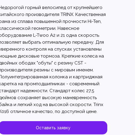
Недорогой горный велосипед от крупнейшего
китайского производителя TRINX. Качественная
рама из сплава повышенной прочности Hi-Ten,
классической геометрии. Навесное
оборудование L-Twoo A2 и 21 одна скорость
позволяет выбрать оптимальную передачу. Для
уверенного контроля на спусках установлены
мощные дисковые тормоза. Крепкие колеса на
двойных ободах "обуты" с резину CST -
производителя резины с мировым именем.
Полуинтегрированная колонка и картриджная
каретка на промподшипниках - современный
стандарт надежности. Стандарт колес 27,5
дюймов сохраняет высокую маневренность
байка и легкий ход на высокой скорости. Trinx
K016 отличное качество, по доступной цене.
Оставить заявку