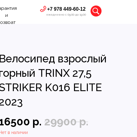
арантия
+7 978 449-60-12
и
ежедневно с 09:00 до 19:00
озврат
Велосипед взрослый
горный TRINX 27,5
STRIKER K016 ELITE
2023
16500
р.
29900
р.
Нет в наличии