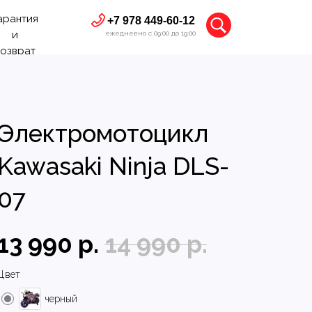
арантия
+7 978 449-60-12
и
ежедневно с 09:00 до 19:00
озврат
Электромотоцикл
Kawasaki Ninja DLS-
07
13 990
р.
14 990
р.
Цвет
черный