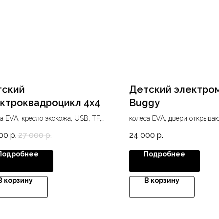
тский
Детский электро
ктроквадроцикл 4x4
Buggy
а EVA, кресло экокожа, USB, TF,
колеса EVA, двери открываю
 диодные фары
кожа, USB, SD, MP3, , Blueto
00
р.
27 000
р.
24 000
р.
Подробнее
Подробнее
В корзину
В корзину