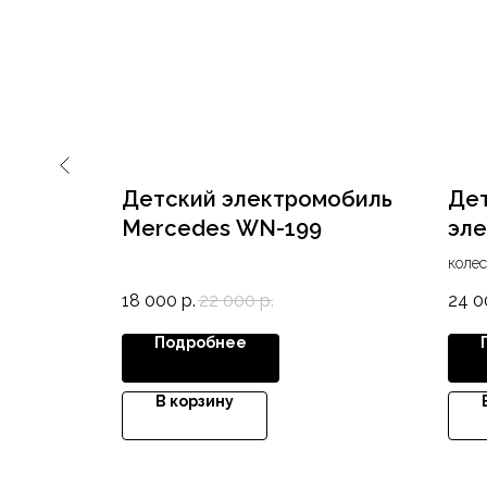
UGGY
Детский электромобиль
Де
r
Mercedes WN-199
эле
тся, кресло
колес
ooth,
MP3,
18 000
р.
22 000
р.
24 0
Подробнее
В корзину