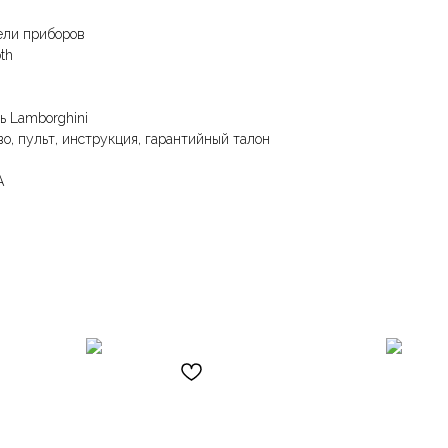
ели приборов
th
ь Lamborghini
во, пульт, инструкция, гарантийный талон
А