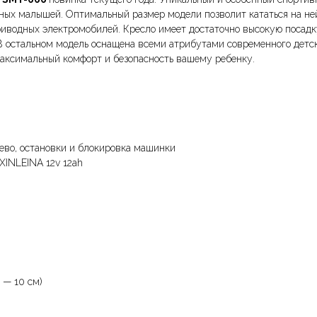
ых малышей. Оптимальный размер модели позволит кататься на ней н
риводных электромобилей. Кресло имеет достаточно высокую посадк
 остальном модель оснащена всеми атрибутами современного детско
 максимальный комфорт и безопасность вашему ребенку.
лево, остановки и блокировка машинки
XINLEINA 12v 12ah
 — 10 см)