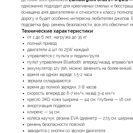
однозначно подходит для креативных смелых и бесстрашн
оснащена 4мя двигателями и относится к классу полноп
дорогу и будет особенно интересна любителям джипов. В
подсветка фар, ремень безопасности, все это обеспечит
Технические характеристики
от 1 до 6 лет, нагрузка до 35 кг
полный привод
двигатели 4 шт по 25W каждый
управляется с пульта и педали/руля
пульт управления Bluetooth: вперед/назад, вправо/в
аккумулятор 12v 7ah, можно заменить на более емкий 
время на одном заряде: 1.5-2 часа
зеркала складываются
время до полной зарядки: 7-8 часов
скорость: вперед до 6-7 км/ч, назад 3-4 км/ч
кресло ЭКО кожа (ширина — 44 см, глубина — 16 см)
амортизация подвески
клиренс — 14 см
колеса каучук, резина EVA (диаметр — 27,5 см; ширина
ремень безопасности поясной
заводится с кнопки со звуком двигателя