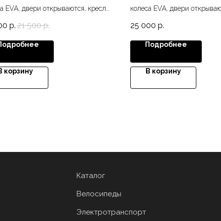
а EVA, двери открываются, кресло
колеса EVA, двери открываю
жа, музыка, диодные фары,
экокожа, USB, MP3, диодные
00
р.
21 500
р.
25 000
р.
ветка панели приборов
подсветка панели приборо
Подробнее
Подробнее
В корзину
В корзину
Каталог
Велосипеды
Электротранспорт