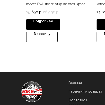
тся, кресло
колеса EVA, двери открываются, кресло
колес
кожа, USB, TF, MP3, диодные фары
экоко
25 650
р.
26 990
р.
14 0
прожектора,
подс
Подробнее
В корзину
Главная
Гарантия и возврат
Доставка и