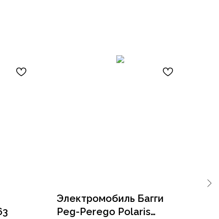
Электромобиль Багги
Де
63
Peg-Perego Polaris
BM