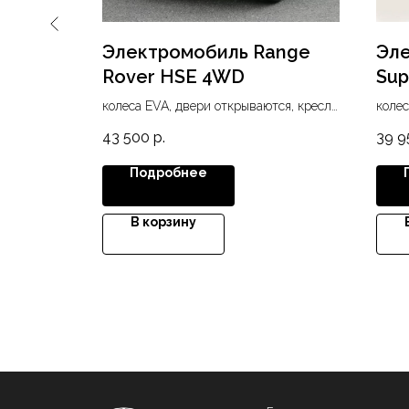
гги
Электромобиль Range
Эле
s
Rover HSE 4WD
Sup
колеса EVA, двери открываются, кресло
колес
 AUX, FM-
экокожа, USB, SD, FM-радио, MP3,
экоко
43 500
р.
39 9
диодные фары, 4WD
прот
сало
Подробнее
В корзину