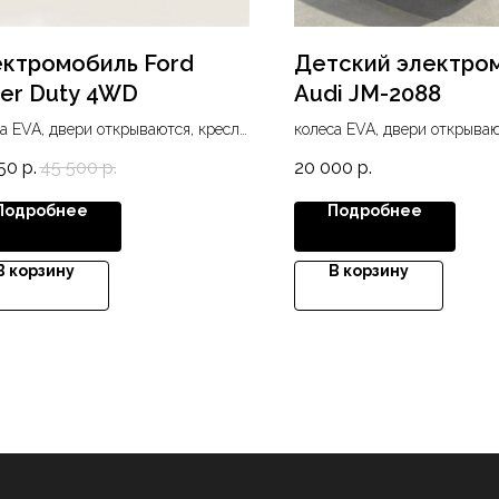
ктромобиль Ford
Детский электро
er Duty 4WD
Audi JM-2088
а EVA, двери открываются, кресло
колеса EVA, двери открываю
жа, USB, MP3, диодные фары,
кожа, USB, подсветка: фары
50
р.
45 500
р.
20 000
р.
ивотуманки, подсветка днища и
задние
на, 4WD
Подробнее
Подробнее
В корзину
В корзину