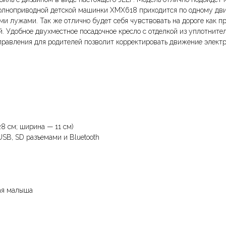
 полноприводной детской машинки XMX618 приходится по одному дв
ми лужами. Так же отлично будет себя чувствовать на дороге как п
. Удобное двухместное посадочное кресло с отделкой из уплотните
правления для родителей позволит корректировать движение элект
8 см; ширина — 11 см)
USB, SD разъемами и Bluetooth
чая малыша