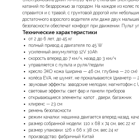
катаний по бездорожью за городом. На каждое из колес
справится и с травой, с грунтовой дорогой или небольши
достаточного взрослого водителя или даже двух малышей
безопасности обеспечат комфорт при движении. Пульт у
Технические характеристики
от 2 до 6 лет, до 45 кг
полный привод 4 двигателя по 45 W
усиленный аккумулятор 12V 10Ah
скорость вперед до 7 км/ч, назад до 3 км/ч
управляется с пульта и руля/педали
кресло ЭКО кожа (ширина — 46 см, глубина — 20 см)
колёса EVA, не шумят, не прокалываются (диаметр — 2
звуковые эффекты: заводские мелодии, магнитофон с 
световые эффекты: свет фар и панели приборов
открывающиеся элементы: капот , двери, багажник
клиренс — 23 см
ремень безопасности
режим качалки: машинка двигается вперед назад, ка
размер собранной модели: 110 x 68 x 74 см, вес 22 кг
размер упаковки: 126 х 66 х 38 см, вес 24 кг
производство: фабричный Китай