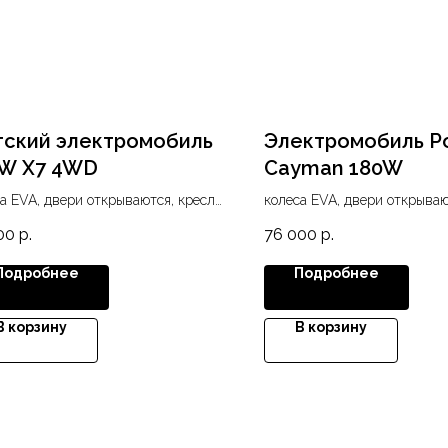
ский электромобиль
Электромобиль P
W X7 4WD
Cayman 180W
а EVA, двери открываются, кресло
колеса EVA, двери открываю
жа, USB, SD, MP3, диодные фары,
экокожа, USB, SD, Bluetooth
00
р.
76 000
р.
диодные фары, подсветка п
приборов
Подробнее
Подробнее
В корзину
В корзину