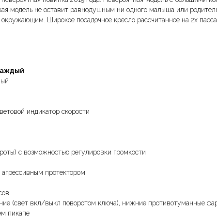
ая модель не оставит равнодушным ни одного малыша или родителя
и окружающим. Широкое посадочное кресло рассчитанное на 2х пас
каждый
ный
световой индикатор скорости
роты) с возможностью регулировки громкости
с агрессивным протектором
сов
дние (свет вкл/выкл поворотом ключа), нижние противотуманные фа
ем пикапе