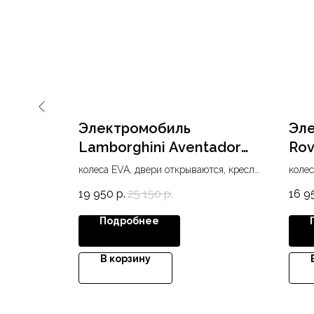
eep
Электромобиль
Эле
D
Lamborghini Aventador
Rov
SVJ A333MP-A
тся, кресло
колеса EVA, двери открываются, кресло
колес
одные фары,
экокожа, USB, SD, AUX, MP3, диодные
экоко
19 950
р.
25 150
р.
16 9
WD
фары
эффе
Подробнее
В корзину