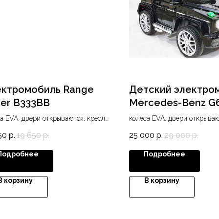
ктромобиль Range
Детский электро
er B333BB
Mercedes-Benz G
а EVA, двери открываются, кресло
колеса EVA, двери открываю
жа, USB, SD, MP3, световые
экокожа, USB, Bluetooh, MP
50
р.
19 650
р.
25 000
р.
29 000
р.
кты
фары, подсветка панели пр
Подробнее
Подробнее
В корзину
В корзину