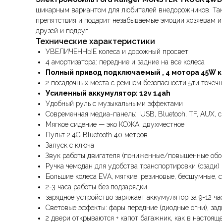
шикарным вариантом для любителей внедорожников. Так
препятствия и подарит незабываемые эмоции хозяевам 
друзей и подруг.
Технические характеристики
УВЕЛИЧЕННЫЕ колеса и дорожный просвет
4 амортизатора: передние и задние на все колеса
Полный привод подключаемый , 4 мотора 45W 
2 посадочных места с ремнем безопасности 5ти точеч
Усиленный аккумулятор: 12v 14ah
Удобный руль с музыкальными эффектами
Современная медиа-панель: USB, Bluetooh, TF, AUX, 
Мягкое сидение — эко КОЖА, двухместное
Пульт 2.4G Bluetooth 40 метров
Запуск с ключа
Звук работы двигателя (пониженные/повышенные обо
Ручка чемодан для удобства транспортировки (сзади)
Большие колеса EVA, мягкие, резиновые, бесшумные, 
2-3 часа работы без подзарядки
зарядное устройство заряжает аккумулятор за 9-12 ча
Световые эффекты: фары передние (диодные огни), за
2 двери открываются + капот багажник, как в настоящ