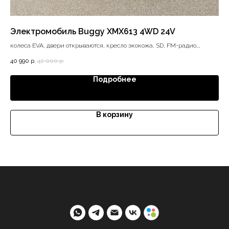
Электромобиль Buggy XMX613 4WD 24V
Эл
колеса EVA, двери открываются, кресло экокожа, SD, FM-радио,
кол
Bluetooth, диодные фары, 4WD
ди
40 990
р.
42 000
р.
17 
Подробнее
В корзину