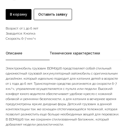
В корзину
Оставить заявку
Возраст: от 1 до 6 лет
Заводится: Кнопка
Скорость: 6-7 км/ч
Описание
Технические характеристики
Электромобиль грузовик BDM0926 представляет собой стильный
одноместный грузовой аккумуляторный автомобиль с оригинальным
дизайном, который идеально подходит для катания детей в возрасте
от 1 года до 6 лет. Транспортное средство разгоняется до скорости 6-7
км/ч, управление осуществляется с пульта или педали. Высокий
комфорт юного водителя обеспечивает удобное кресло с кожаной
обивкой и ремнями безопасности, а для катания в вечернее время
предусмотрены яркие диодные фары. Детский грузовик в данной
комплектации так же оснащен отстегивающейся тележкой, которая
позволит разместить еще больше необходимых вещей для перевозки.
В BDM0926 так же сохранен стилизованный багажник, который
добавляет модели реалистичности.