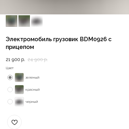
Электромобиль грузовик BDM0926 с
прицепом
21 900
р.
24 900
р.
Цвет
зеленый
красный
черный