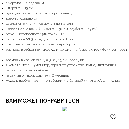
амортизация подвески;
клиренс — 13 см
функция плавного старта и торможения;
двери открываются;
заводится с кнопки, со звуком двигателя;
кресло из эко кожи; ( ширина — 32 см, глубина — 19 см)
ремень безопасности 5ти точечный;
магнитофон MP3, вход для USB, Bluetooh;
световые эффекты: фары, панель приборов;
размеры в собранном виде (длина/ширина/высота) : 105 х 65 х 55 см, вес 13
кг;
размеры в упаковке: 103 х 58 х 32,5 см , вес 15 кг;
в комплекте: аккумулятор, зарядное устройство, пульт, инструкция,
гарант. талон, aux кабель;
гарантия от производителя: 6 месяцев;
модель требует частичной сборки и 2 батарейки типа АА для пульта
ВАМ МОЖЕТ ПОНРАВИТЬСЯ