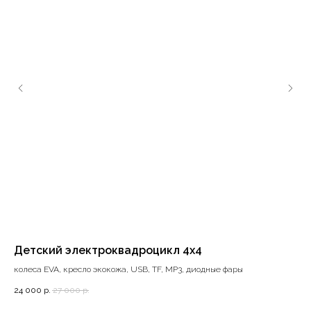
Детский электроквадроцикл 4x4
Де
86
колеса EVA, кресло экокожа, USB, TF, MP3, диодные фары
кол
24 000
р.
27 000
р.
MP3
31 