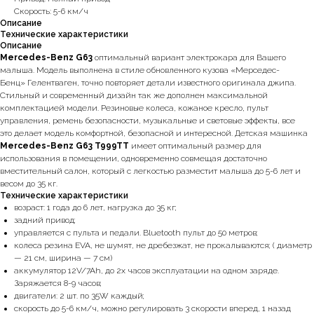
Скорость: 5-6 км/ч
Описание
Технические характеристики
Описание
Mercedes-Benz G63
оптимальный вариант электрокара для Вашего
малыша. Модель выполнена в стиле обновленного кузова «Мерседес-
Бенц» Гелентваген, точно повторяет детали известного оригинала джипа.
Стильный и современный дизайн так же дополнен максимальной
комплектацией модели. Резиновые колеса, кожаное кресло, пульт
управления, ремень безопасности, музыкальные и световые эффекты, все
это делает модель комфортной, безопасной и интересной. Детская машинка
Mercedes-Benz G63 T999TT
имеет оптимальный размер для
использования в помещении, одновременно совмещая достаточно
вместительный салон, который с легкостью разместит малыша до 5-6 лет и
весом до 35 кг.
Технические характеристики
возраст: 1 года до 6 лет, нагрузка до 35 кг;
задний привод;
управляется с пульта и педали. Bluetooth пульт до 50 метров;
колеса резина EVA, не шумят, не дребезжат, не прокалываются; ( диаметр
— 21 см, ширина — 7 см)
аккумулятор 12V/7Ah, до 2х часов эксплуатации на одном заряде.
Заряжается 8-9 часов;
двигатели: 2 шт. по 35W каждый;
скорость до 5-6 км/ч, можно регулировать 3 скорости вперед, 1 назад