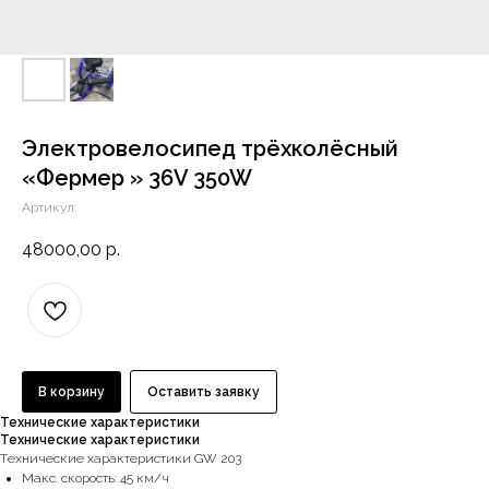
Электровелосипед трёхколёсный
«Фермер » 36V 350W
Артикул:
48000,00
р.
В корзину
Оставить заявку
Технические характеристики
Технические характеристики
Tеxничеcкиe xарaктepиcтики GW 203
Maкс. скоpoсть: 45 км/ч